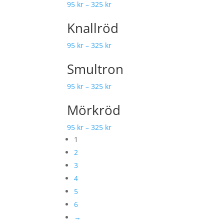
95
kr
–
325
kr
Knallröd
95
kr
–
325
kr
Smultron
95
kr
–
325
kr
Mörkröd
95
kr
–
325
kr
1
2
3
4
5
6
→