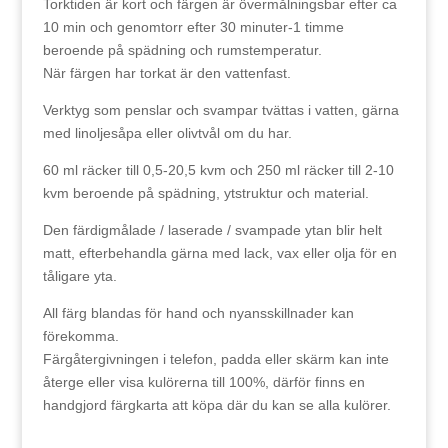
Torktiden är kort och färgen är övermålningsbar efter ca
10 min och genomtorr efter 30 minuter-1 timme
beroende på spädning och rumstemperatur.
När färgen har torkat är den vattenfast.
Verktyg som penslar och svampar tvättas i vatten, gärna
med linoljesåpa eller olivtvål om du har.
60 ml räcker till 0,5-20,5 kvm och 250 ml räcker till 2-10
kvm beroende på spädning, ytstruktur och material.
Den färdigmålade / laserade / svampade ytan blir helt
matt, efterbehandla gärna med lack, vax eller olja för en
tåligare yta.
All färg blandas för hand och nyansskillnader kan
förekomma.
Färgåtergivningen i telefon, padda eller skärm kan inte
återge eller visa kulörerna till 100%, därför finns en
handgjord färgkarta att köpa där du kan se alla kulörer.