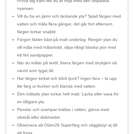
Prova dig fram tills du är nöjd med den utspädda
nyansen.
Vill du ha en jämn och täckande yta? Späd färgen med
vatten och måla flera gånger, det går fort eftersom
färgen torkar snabbt.
Färgen fäster bäst på matt underlag. Rengör ytan du
vill måla med målartvätt, slipa riktigt blanka ytor med
ett fint sandpapper.
När du målar på textil, fixera färgen med strykjärn så
varmt som tyget tål.
Har färgen torkat och blivit tjock? Ingen fara – ta upp
lite färg ur burken och blanda med vatten.
Den målade ytan torkar helt matt. Lacka eller vaxa för
en tåligare yta.
Penslar och svampar tvättas i vatten, gärna med
olivtvål eller diskmedel.
Observera att Oden26 Superfärg och vägglasyr ej tål
att frysa.