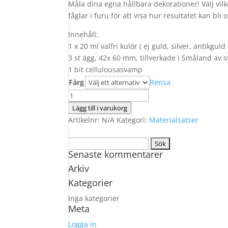
Måla dina egna hållbara dekorationer! Välj vilk
fåglar i furu för att visa hur resultatet kan bl
Innehåll:
1 x 20 ml valfri kulör ( ej guld, silver, antikguld 
3 st ägg, 42x 60 mm, tillverkade i Småland av s
1 bit cellulousasvamp
Färg
Rensa
Måla
ägg!
Lägg till i varukorg
mängd
Artikelnr:
N/A
Kategori:
Materialsatser
Sök
Senaste kommentarer
efter:
Arkiv
Kategorier
Inga kategorier
Meta
Logga in