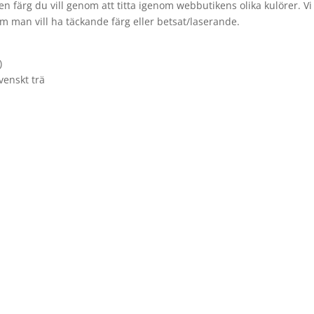
en färg du vill genom att titta igenom webbutikens olika kulörer. V
i om man vill ha täckande färg eller betsat/laserande.
)
venskt trä