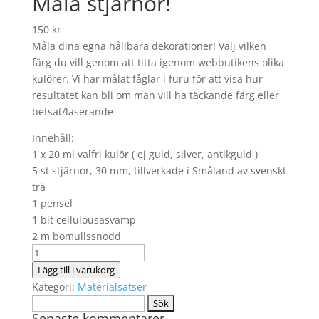
Måla stjärnor!
150
kr
Måla dina egna hållbara dekorationer! Välj vilken
färg du vill genom att titta igenom webbutikens olika
kulörer. Vi har målat fåglar i furu för att visa hur
resultatet kan bli om man vill ha täckande färg eller
betsat/laserande
Innehåll:
1 x 20 ml valfri kulör ( ej guld, silver, antikguld )
5 st stjärnor, 30 mm, tillverkade i Småland av svenskt
trä
1 pensel
1 bit cellulousasvamp
2 m bomullssnodd
Måla
stjärnor!
Lägg till i varukorg
mängd
Kategori:
Materialsatser
Sök
Senaste kommentarer
efter: