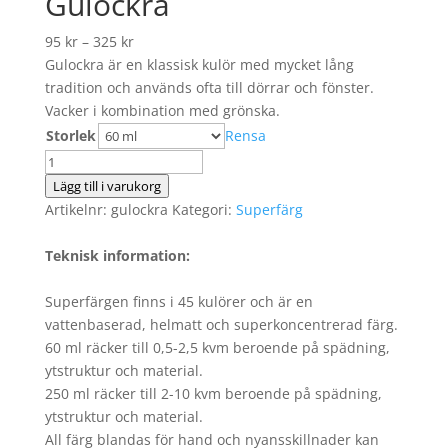
Gulockra
95
kr
–
325
kr
Gulockra är en klassisk kulör med mycket lång
tradition och används ofta till dörrar och fönster.
Vacker i kombination med grönska.
Storlek
Rensa
Gulockra
mängd
Lägg till i varukorg
Artikelnr:
gulockra
Kategori:
Superfärg
Teknisk information:
Superfärgen finns i 45 kulörer och är en
vattenbaserad, helmatt och superkoncentrerad färg.
60 ml räcker till 0,5-2,5 kvm beroende på spädning,
ytstruktur och material.
250 ml räcker till 2-10 kvm beroende på spädning,
ytstruktur och material.
All färg blandas för hand och nyansskillnader kan