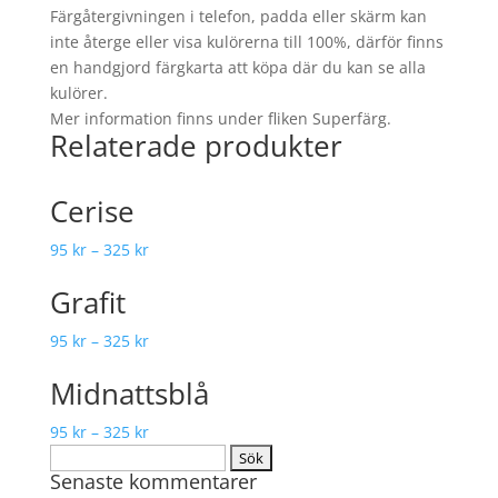
Färgåtergivningen i telefon, padda eller skärm kan
inte återge eller visa kulörerna till 100%, därför finns
en handgjord färgkarta att köpa där du kan se alla
kulörer.
Mer information finns under fliken Superfärg.
Relaterade produkter
Cerise
95
kr
–
325
kr
Grafit
95
kr
–
325
kr
Midnattsblå
95
kr
–
325
kr
Sök
Senaste kommentarer
efter: