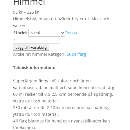
Himmel
95
kr
–
325
kr
Himmelsblå, innan ett oväder bryter ut. Mösr och
vacker.
Storlek
Rensa
Himmel
mängd
Lägg till i varukorg
Artikelnr:
himmel
Kategori:
Superfärg
Teknisk information:
Superfärgen finns i 45 kulörer och är en
vattenbaserad, helmatt och superkoncentrerad färg.
60 ml räcker till 0,5-2,5 kvm beroende på spädning,
ytstruktur och material.
250 ml räcker till 2-10 kvm beroende på spädning,
ytstruktur och material.
All färg blandas för hand och nyansskillnader kan
förekomma.