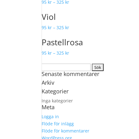
95
kr
–
325
kr
Viol
95
kr
–
325
kr
Pastellrosa
95
kr
–
325
kr
Sök
Senaste kommentarer
efter:
Arkiv
Kategorier
Inga kategorier
Meta
Logga in
Flöde för inlägg
Flöde för kommentarer
WordPress.org