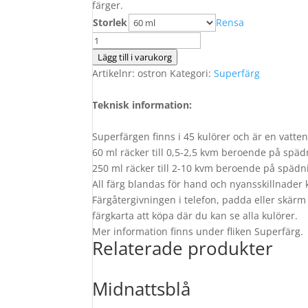
färger.
Storlek
Rensa
Ostron
mängd
Lägg till i varukorg
Artikelnr:
ostron
Kategori:
Superfärg
Teknisk information:
Superfärgen finns i 45 kulörer och är en vatt
60 ml räcker till 0,5-2,5 kvm beroende på spädn
250 ml räcker till 2-10 kvm beroende på spädni
All färg blandas för hand och nyansskillnader
Färgåtergivningen i telefon, padda eller skärm 
färgkarta att köpa där du kan se alla kulörer.
Mer information finns under fliken Superfärg.
Relaterade produkter
Midnattsblå