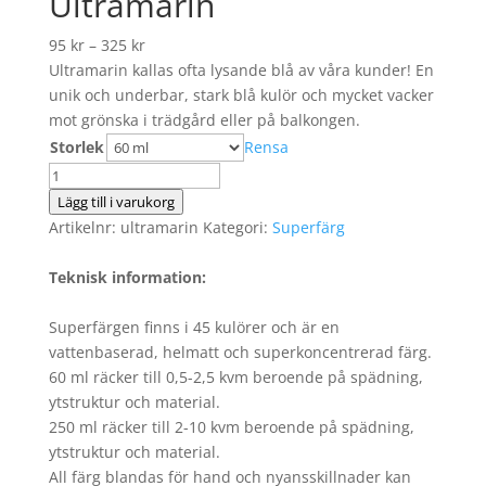
Ultramarin
95
kr
–
325
kr
Ultramarin kallas ofta lysande blå av våra kunder! En
unik och underbar, stark blå kulör och mycket vacker
mot grönska i trädgård eller på balkongen.
Storlek
Rensa
Ultramarin
mängd
Lägg till i varukorg
Artikelnr:
ultramarin
Kategori:
Superfärg
Teknisk information:
Superfärgen finns i 45 kulörer och är en
vattenbaserad, helmatt och superkoncentrerad färg.
60 ml räcker till 0,5-2,5 kvm beroende på spädning,
ytstruktur och material.
250 ml räcker till 2-10 kvm beroende på spädning,
ytstruktur och material.
All färg blandas för hand och nyansskillnader kan